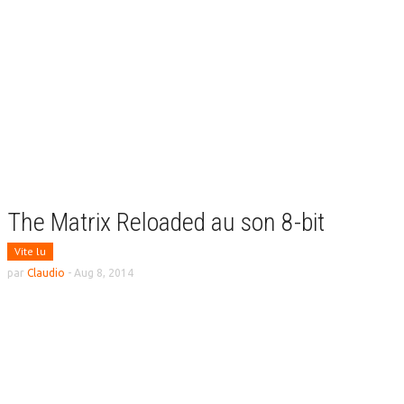
The Matrix Reloaded au son 8-bit
Vite lu
par
Claudio
-
Aug 8, 2014