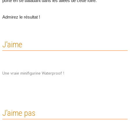
porté en se baladant dans les allées de cette foire.
Admirez le résultat !
J'aime
Une vraie minifigurine Waterproof !
J'aime pas