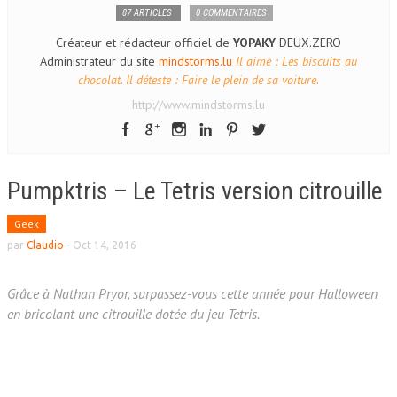
87 ARTICLES
0 COMMENTAIRES
Créateur et rédacteur officiel de
YOPAKY
DEUX.ZERO
Administrateur du site
mindstorms.lu
Il aime : Les biscuits au
chocolat. Il déteste : Faire le plein de sa voiture.
http://www.mindstorms.lu
Pumpktris – Le Tetris version citrouille
Geek
par
Claudio
-
Oct 14, 2016
Grâce à Nathan Pryor, surpassez-vous cette année pour Halloween
en bricolant une citrouille dotée du jeu Tetris.