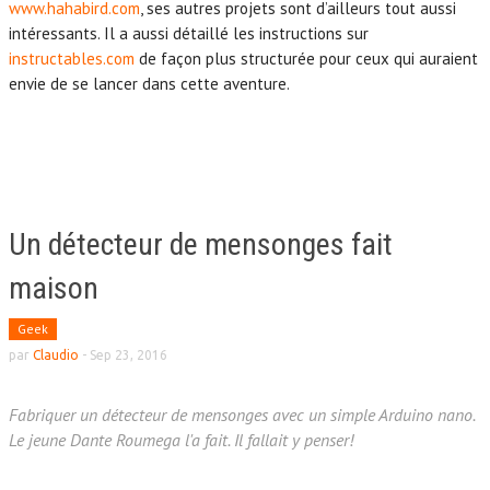
www.hahabird.com
, ses autres projets sont d’ailleurs tout aussi
intéressants. Il a aussi détaillé les instructions sur
instructables.com
de façon plus structurée pour ceux qui auraient
envie de se lancer dans cette aventure.
Un détecteur de mensonges fait
maison
Geek
par
Claudio
-
Sep 23, 2016
Fabriquer un détecteur de mensonges avec un simple Arduino nano.
Le jeune Dante Roumega l'a fait. Il fallait y penser!