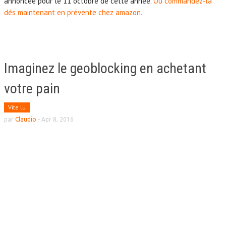
annoncée pour le 11 octobre de cette année.
Ou commandez-là
dés maintenant en prévente chez amazon.
Imaginez le geoblocking en achetant
votre pain
Vite lu
par
Claudio
-
Apr 8, 2016