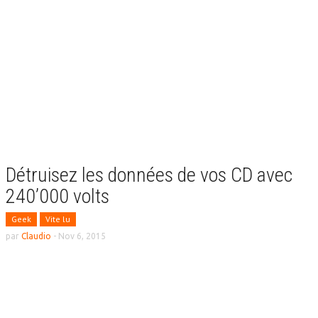
Détruisez les données de vos CD avec
240’000 volts
Geek
Vite lu
par
Claudio
-
Nov 6, 2015