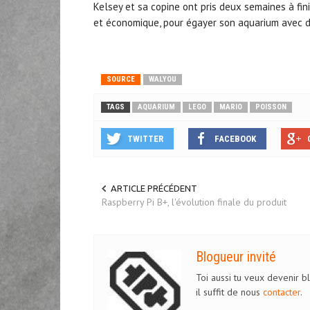
Kelsey et sa copine ont pris deux semaines à finir
et économique, pour égayer son aquarium avec de
SOURCE
WALYOU
TAGS
AQUARIUM
LEGO
MARIO
POISSON
TWITTER
FACEBOOK
ARTICLE PRÉCÉDENT
Raspberry Pi B+, l'évolution finale du produit
Blogueur invité
Toi aussi tu veux devenir b
il suffit de nous
contacter
.