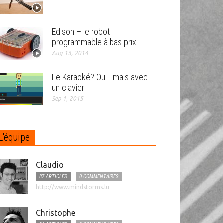
Edison – le robot
programmable à bas prix
Aug 13, 2014
Le Karaoké? Oui… mais avec
un clavier!
Sep 1, 2015
L'équipe
Claudio
87 ARTICLES
0 COMMENTAIRES
http://www.mindstorms.lu
Christophe