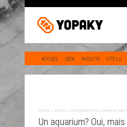
ACCUEIL
GEEK
INSOLITE
VITE LU
Accueil
Vite lu
Un aquarium? Oui, mais en version 
Un aquarium? Oui, mais 