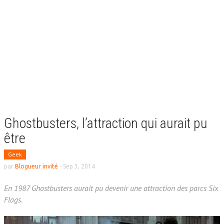
Ghostbusters, l’attraction qui aurait pu
être
Geek
par
Blogueur invité
-
Sep 3, 2014
En 1987 Ghostbusters aurait pu devenir une attraction des parcs Six
Flags.