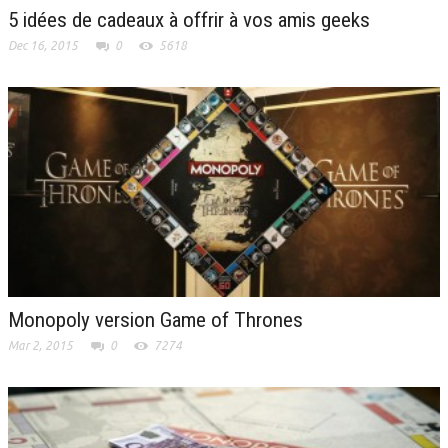
5 idées de cadeaux à offrir à vos amis geeks
Dec 16, 2015
0
5618
Monopoly version Game of Thrones
Mar 2, 2015
0
7274