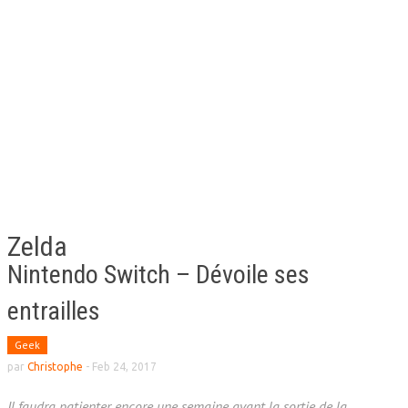
Zelda
Nintendo Switch – Dévoile ses
entrailles
Geek
par
Christophe
-
Feb 24, 2017
Il faudra patienter encore une semaine avant la sortie de la