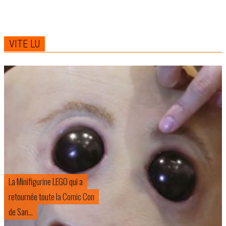
VITE LU
O qui a
a Comic Con
Les séries MARVEL ch
auront du retard