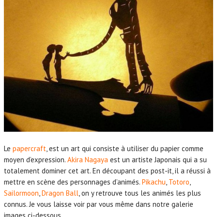
Le
papercraft
, est un art qui consiste à utiliser du papier comme
moyen d’expression.
Akira Nagaya
est un artiste Japonais qui a su
totalement dominer cet art. En découpant des post-it, il a réussi à
mettre en scène des personnages d’animés.
Pikachu
,
Totoro
,
Sailormoon
,
Dragon Ball
, on y retrouve tous les animés les plus
connus. Je vous laisse voir par vous même dans notre galerie
images ci-dessous.