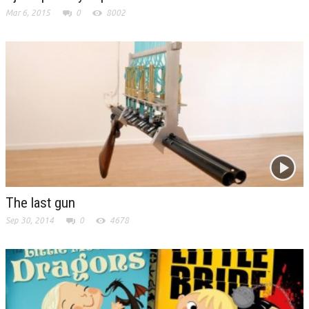
Mar 6, 2015
0
8002
The last gun
Sep 30, 2014
0
4678