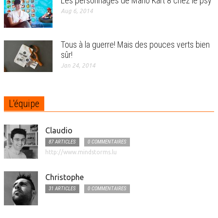
Les personnages de Mario Kart 8 chez le psy
Aug 6, 2014
Tous à la guerre! Mais des pouces verts bien
sûr!
Jan 24, 2014
L'équipe
Claudio
87 ARTICLES
0 COMMENTAIRES
http://www.mindstorms.lu
Christophe
31 ARTICLES
0 COMMENTAIRES