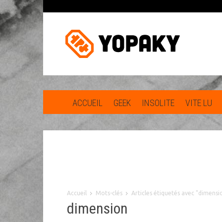
ACCUEIL
GEEK
INSOLITE
VITE LU
Accueil
Mots-clés
Articles étiquetés avec "dimensi
dimension