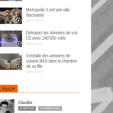
Metropolis II est une ville
fascinante
Mar 3, 2014
Détruisez les données de vos
CD avec 240’000 volts
Nov 6, 2015
Il installe des armoires de
cuisine IKEA dans la chambre
de sa fille
Nov 5, 2015
L'équipe
Claudio
87 ARTICLES
0 COMMENTAIRES