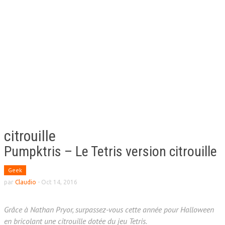
citrouille
Pumpktris – Le Tetris version citrouille
Geek
par
Claudio
-
Oct 14, 2016
Grâce à Nathan Pryor, surpassez-vous cette année pour Halloween
en bricolant une citrouille dotée du jeu Tetris.