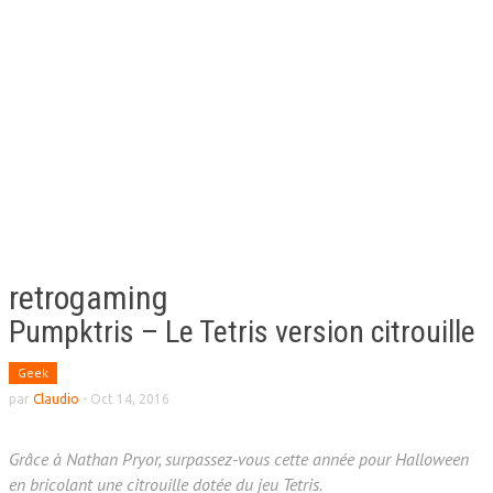
retrogaming
Pumpktris – Le Tetris version citrouille
Geek
par
Claudio
-
Oct 14, 2016
Grâce à Nathan Pryor, surpassez-vous cette année pour Halloween
en bricolant une citrouille dotée du jeu Tetris.