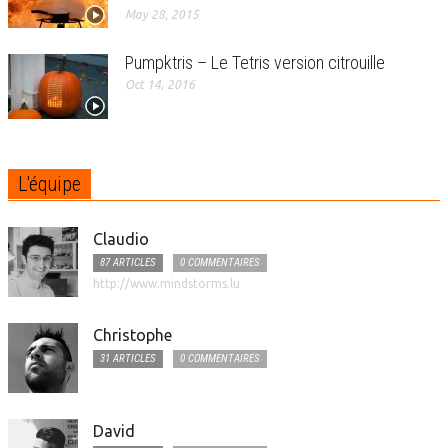
May 28, 2015
Pumpktris – Le Tetris version citrouille
Oct 14, 2016
L'équipe
Claudio
87 ARTICLES
0 COMMENTAIRES
http://www.mindstorms.lu
Christophe
31 ARTICLES
0 COMMENTAIRES
David