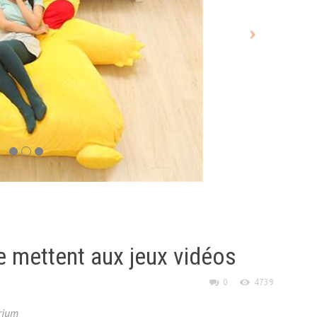
 mettent aux jeux vidéos
0
4739
rium