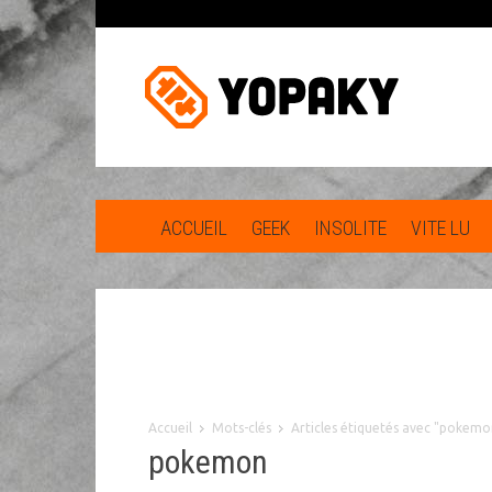
ACCUEIL
GEEK
INSOLITE
VITE LU
Accueil
Mots-clés
Articles étiquetés avec "pokemo
pokemon