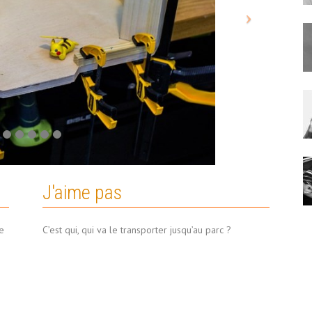
J'aime pas
e
C’est qui, qui va le transporter jusqu’au parc ?