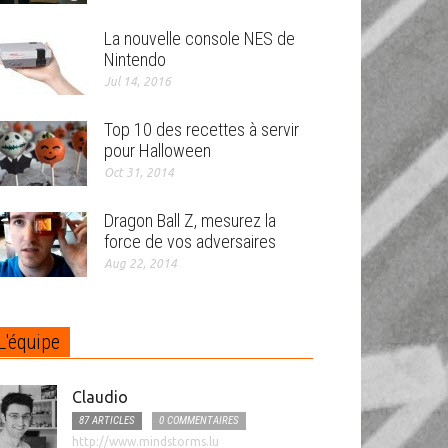
La nouvelle console NES de
Nintendo
Jul 14, 2016
Top 10 des recettes à servir
pour Halloween
Oct 31, 2014
Dragon Ball Z, mesurez la
force de vos adversaires
Aug 22, 2014
L'équipe
Claudio
87 ARTICLES
0 COMMENTAIRES
http://www.mindstorms.lu