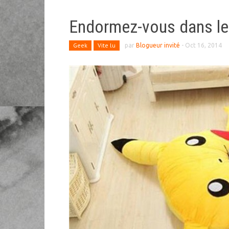
Endormez-vous dans le
Geek
Vite lu
par
Blogueur invité
-
Oct 16, 2014