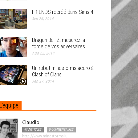
FRIENDS recréé dans Sims 4
Sep 26, 2014
Dragon Ball Z, mesurez la
force de vos adversaires
Aug 22, 2014
Un robot mindstorms accro à
Clash of Clans
Jan 27, 2014
L'équipe
Claudio
87 ARTICLES
0 COMMENTAIRES
http://www.mindstorms.lu