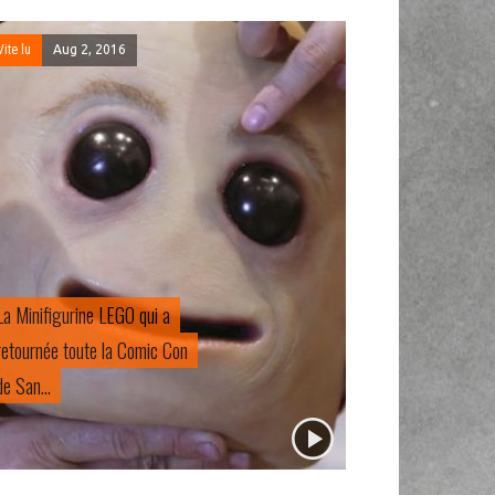
Geek
Aug 1, 2016
Vite lu
Jul 14, 2016
Les séries MARVEL chez Netflix
La nouvelle console
auront du retard
Nintendo