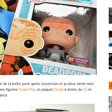
ur de la boîte juste après l’ouverture et je peux sentir mon
une figurine
Funko Pop
, un paquet
Zelda
à droite, du
DC
et
ance.