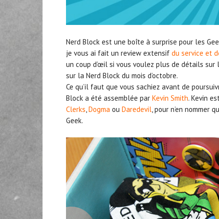
Nerd Block est une boîte à surprise pour les Ge
je vous ai fait un review extensif
du service et 
un coup d’œil si vous voulez plus de détails sur 
sur la Nerd Block du mois d’octobre.
Ce qu’il faut que vous sachiez avant de poursuivr
Block a été assemblée par
Kevin Smith
. Kevin es
Clerks
,
Dogma
ou
Daredevil
, pour n’en nommer qu
Geek.