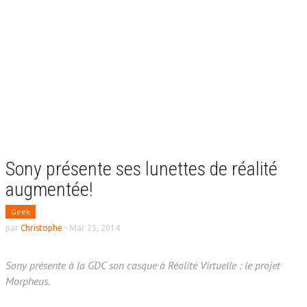
Sony présente ses lunettes de réalité
augmentée!
Geek
par
Christophe
-
Mar 25, 2014
Sony présente à la GDC son casque à Réalité Virtuelle : le projet
Morpheus.