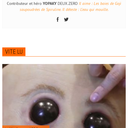
Contributeur et héro
YOPAKY
DEUX.ZERO
Il aime : Les baies de Goji
saupoudrées de Spiruline. Il déteste : L'eau qui mouille.
VITE LU